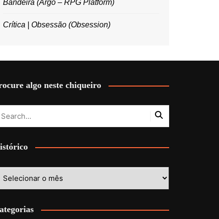
Bandeira (Argo – RPG Platform)
Crítica | Obsessão (Obsession)
rocure algo neste chiqueiro
istórico
stórico
ategorias