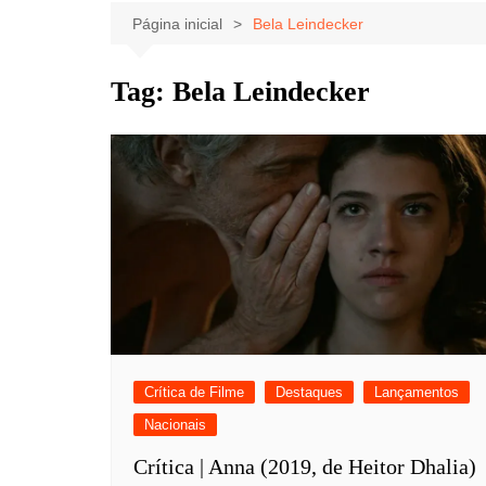
Celebridades
Clássicos
Livros
Página inicial
Bela Leindecker
Listas
Tiras
Tag:
Bela Leindecker
Música
Nostalgia
Notícias
Crítica de Filme
Destaques
Lançamentos
Nacionais
Crítica | Anna (2019, de Heitor Dhalia)