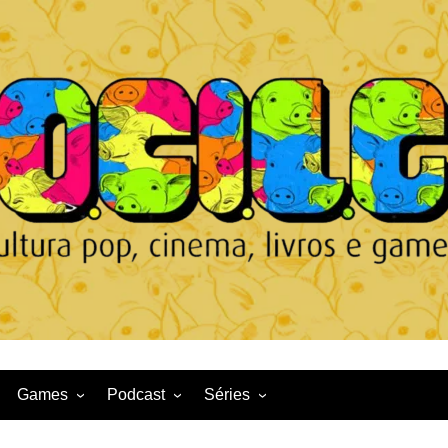
Games
Podcast
Séries
Game News
CqDL
Netflix