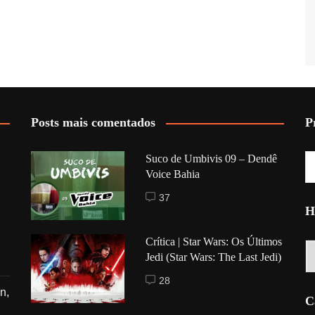
Posts mais comentados
P
Suco de Umbivis 09 – Dendê
Voice Bahia
37
H
Crítica | Star Wars: Os Últimos
Hi
Jedi (Star Wars: The Last Jedi)
28
n,
C