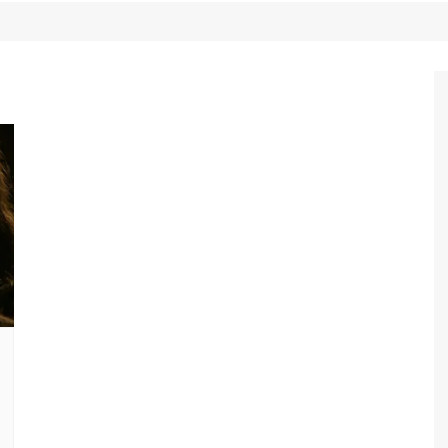
Game Review
Radiola Torresmo
Tv
Varacast
Umbivis