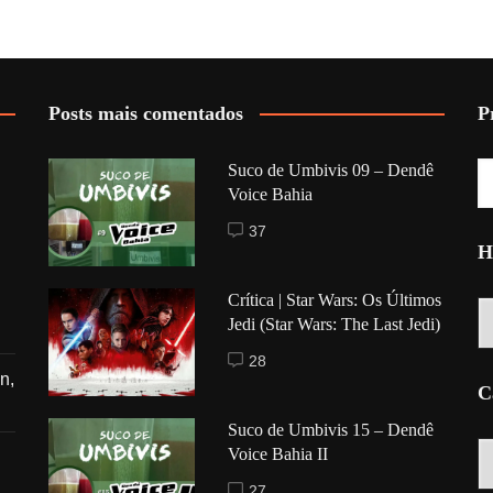
Posts mais comentados
P
Suco de Umbivis 09 – Dendê
Voice Bahia
37
H
Crítica | Star Wars: Os Últimos
Hi
Jedi (Star Wars: The Last Jedi)
28
n,
C
Suco de Umbivis 15 – Dendê
C
Voice Bahia II
27