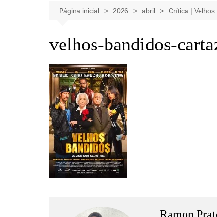
Celebridades
Clássicos
Livros
Página inicial
2026
abril
Crítica | Velho
Listas
Tiras
velhos-bandidos-carta
Música
Nostalgia
Notícias
Ramon Prat