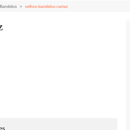
Game Review
Radiola Torresmo
Tv
s Bandidos
velhos-bandidos-cartaz
Varacast
z
Umbivis
es