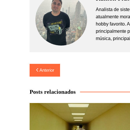
Analista de sis
atualmente mora
hobby favorito. 
principalmente 
música, principa
Navegação
Anterior
de
Post
Posts relacionados