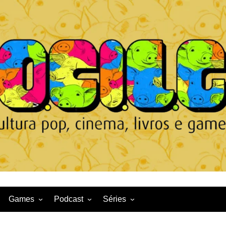
Games
Podcast
Séries
Game News
CqDL
Netflix