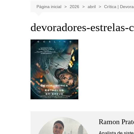
Celebridades
Clássicos
Livros
Página inicial
2026
abril
Crítica | Devor
Listas
Tiras
devoradores-estrelas-c
Música
Nostalgia
Notícias
Ramon Prat
Analista de sis