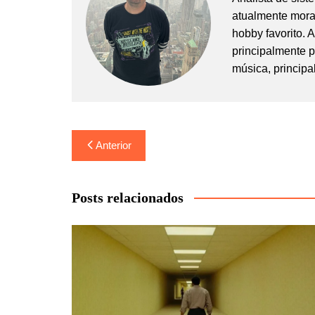
atualmente mora
hobby favorito. 
principalmente 
música, principa
Navegação
Anterior
de
Post
Posts relacionados