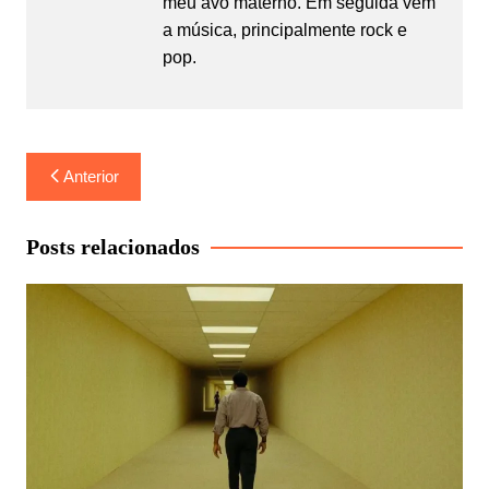
meu avô materno. Em seguida vem
a música, principalmente rock e
pop.
Navegação
Anterior
de
Post
Posts relacionados