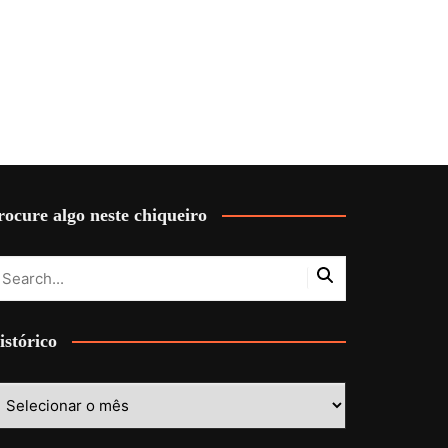
rocure algo neste chiqueiro
istórico
stórico