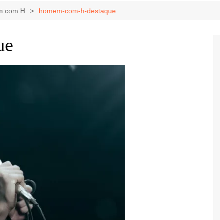
Game Review
Radiola Torresmo
Tv
em com H
homem-com-h-destaque
Varacast
ue
Umbivis