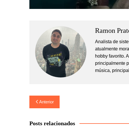
Ramon Prat
Analista de sis
atualmente mora
hobby favorito. 
principalmente 
música, principa
Navegação
Anterior
de
Post
Posts relacionados