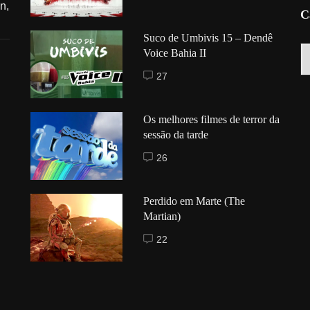
n,
C
Suco de Umbivis 15 – Dendê
C
Voice Bahia II
27
Os melhores filmes de terror da
sessão da tarde
26
Perdido em Marte (The
Martian)
22