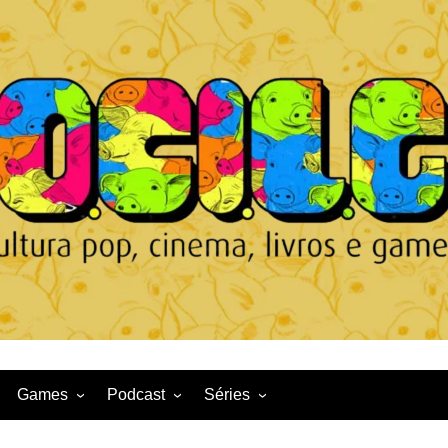
Games
Podcast
Séries
Game News
CqDL
Netflix