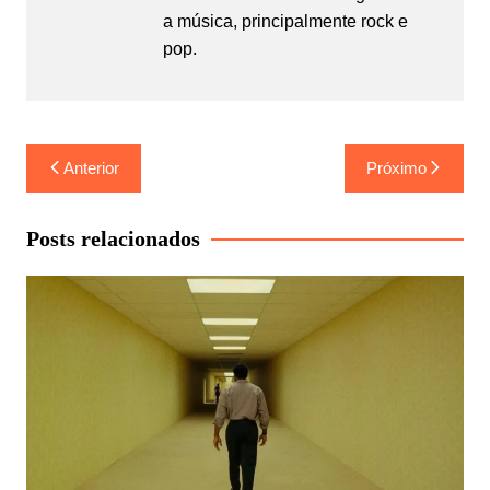
a música, principalmente rock e
pop.
Navegação
Anterior
Próximo
de
Post
Posts relacionados