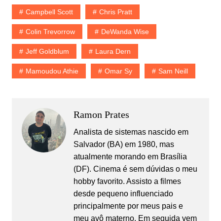
Campbell Scott
Chris Pratt
Colin Trevorrow
DeWanda Wise
Jeff Goldblum
Laura Dern
Mamoudou Athie
Omar Sy
Sam Neill
Ramon Prates
Analista de sistemas nascido em
Salvador (BA) em 1980, mas
atualmente morando em Brasília
(DF). Cinema é sem dúvidas o meu
hobby favorito. Assisto a filmes
desde pequeno influenciado
principalmente por meus pais e
meu avô materno. Em seguida vem