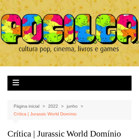
Ir
para
o
conteúdo
Página inicial
2022
junho
Crítica | Jurassic World Domínio
Crítica | Jurassic World Domínio