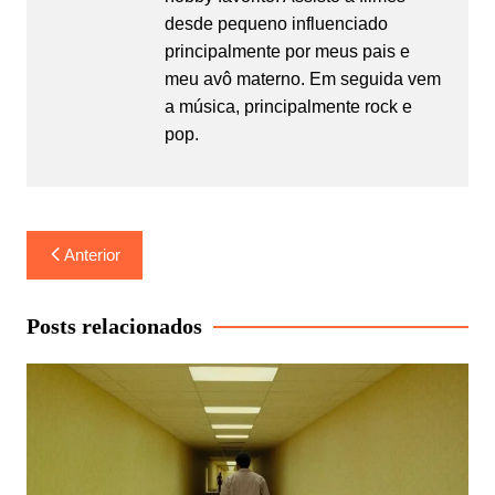
desde pequeno influenciado
principalmente por meus pais e
meu avô materno. Em seguida vem
a música, principalmente rock e
pop.
Navegação
Anterior
de
Post
Posts relacionados