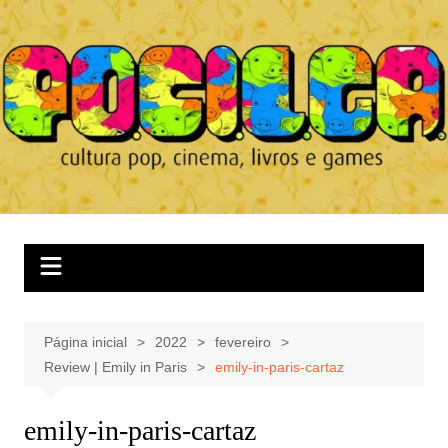
Ir
para
o
conteúdo
Página inicial
2022
fevereiro
Review | Emily in Paris
emily-in-paris-cartaz
emily-in-paris-cartaz