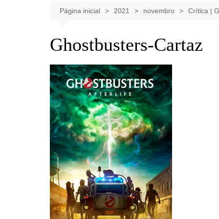
Celebridades
Clássicos
Livros
Página inicial
2021
novembro
Crítica |
Listas
Tiras
Ghostbusters-Cartaz
Música
Nostalgia
Notícias