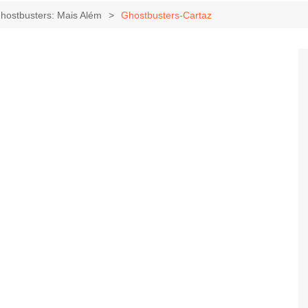
Game Review
Radiola Torresmo
Tv
 Ghostbusters: Mais Além
Ghostbusters-Cartaz
Varacast
Umbivis