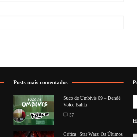
Posts mais comentados
P
Suco de Umbivis 09 – Dendê
Voice Bahia
37
H
Crítica | Star Wars: Os Últimos
Hi