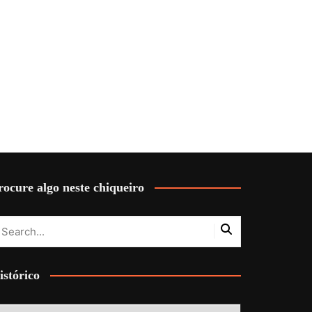
rocure algo neste chiqueiro
istórico
stórico