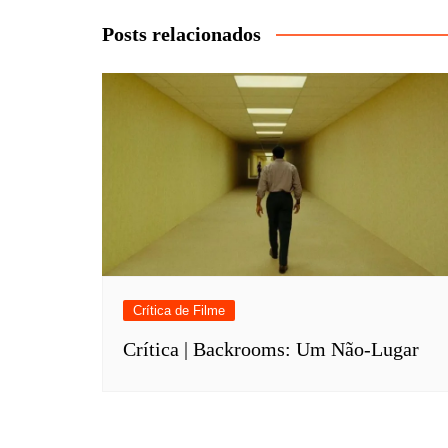
Post
Posts relacionados
Crítica de Filme
Crítica | Backrooms: Um Não-Lugar