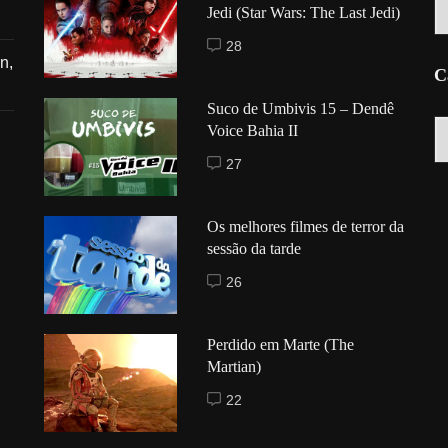
Jedi (Star Wars: The Last Jedi)
28
n,
C
Suco de Umbivis 15 – Dendê
C
Voice Bahia II
27
Os melhores filmes de terror da
sessão da tarde
26
Perdido em Marte (The
Martian)
22