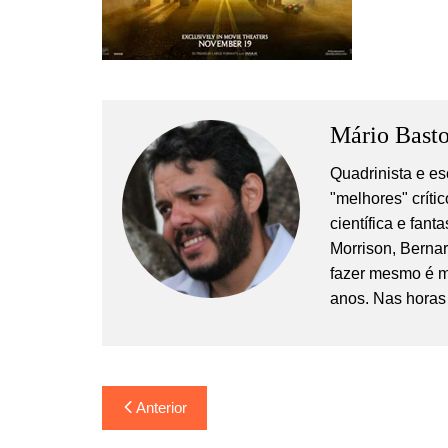
Mário Basto
Quadrinista e es
"melhores" crític
científica e fan
Morrison, Berna
fazer mesmo é m
anos. Nas horas 
Navegação
Anterior
de