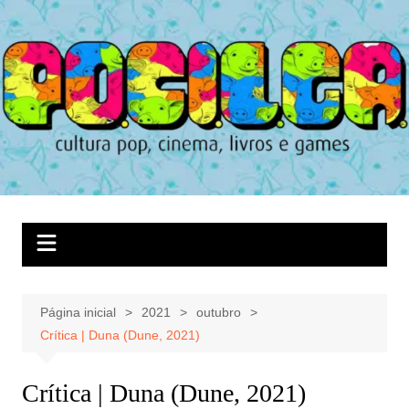
Ir
para
o
conteúdo
Página inicial
2021
outubro
Crítica | Duna (Dune, 2021)
Crítica | Duna (Dune, 2021)