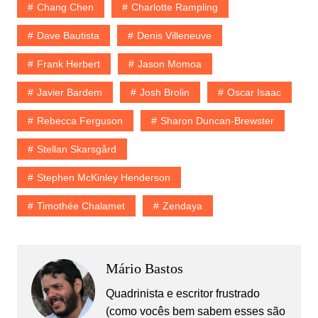
Chang Chen
Charlotte Rampling
Dave Bautista
Denis Villeneuve
Frank Herbert
Jason Momoa
Javier Bardem
Josh Brolin
Oscar Isaac
Rebecca Ferguson
Sharon Duncan-Brewster
Stellan Skarsgård
Stephen McKinley Henderson
Timothée Chalamet
Zendaya
Mário Bastos
Quadrinista e escritor frustrado
(como vocês bem sabem esses são