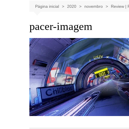
Celebridades
Clássicos
Livros
Página inicial
2020
novembro
Review | 
Listas
Tiras
pacer-imagem
Música
Nostalgia
Notícias