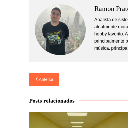
Ramon Prat
Analista de sis
atualmente mora
hobby favorito. 
principalmente 
música, principa
Navegação
Anterior
de
Post
Posts relacionados