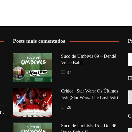
Posts mais comentados
P
Suco de Umbivis 09 – Dendê
Voice Bahia
37
H
Crítica | Star Wars: Os Últimos
Hi
Jedi (Star Wars: The Last Jedi)
28
n,
C
Suco de Umbivis 15 – Dendê
C