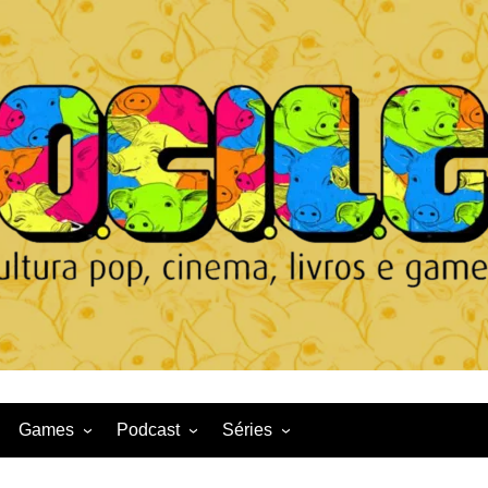
Games
Podcast
Séries
Game News
CqDL
Netflix