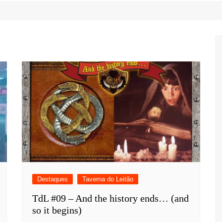
Game Review
Radiola Torresmo
Tv
Varacast
Umbivis
Destaques
Taverna do Leitão
TdL #09 – And the history ends… (and
so it begins)