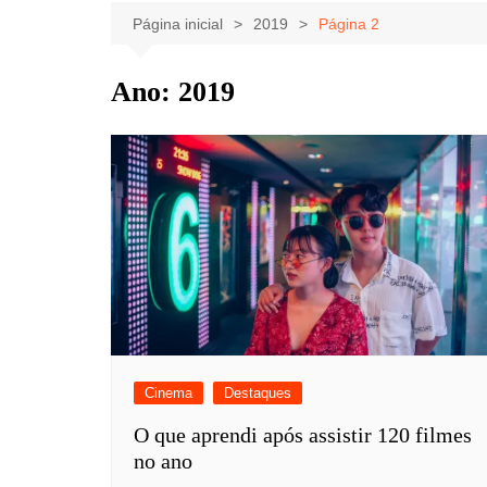
Celebridades
Clássicos
Livros
Página inicial
2019
Página 2
Listas
Tiras
Ano:
2019
Música
Nostalgia
Notícias
Cinema
Destaques
O que aprendi após assistir 120 filmes
no ano