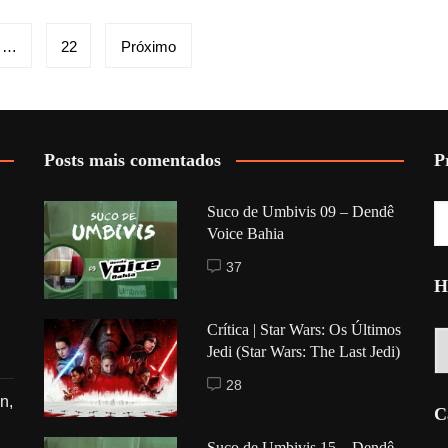
…
22
Próximo
Posts mais comentados
P
Suco de Umbivis 09 – Dendê
Voice Bahia
37
H
Crítica | Star Wars: Os Últimos
Hi
Jedi (Star Wars: The Last Jedi)
28
n,
C
Suco de Umbivis 15 – Dendê