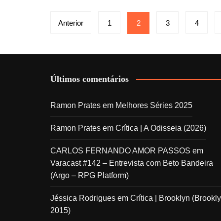
Paginação
Anterior
1
2
3
4
de
posts
Últimos comentários
Ramon Prates
em
Melhores Séries 2025
Ramon Prates
em
Crítica | A Odisseia (2026)
CARLOS FERNANDO AMOR PASSOS
em
Varacast #142 – Entrevista com Beto Bandeira
(Argo – RPG Platform)
Jéssica Rodrigues
em
Crítica | Brooklyn (Brookly
2015)