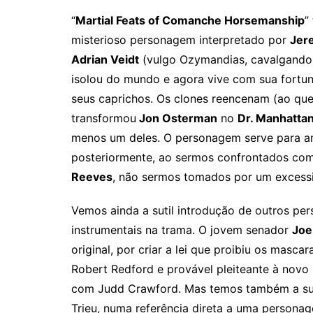
“
Martial Feats of Comanche Horsemanship
”
misterioso personagem interpretado por
Jer
Adrian Veidt
(vulgo Ozymandias, cavalgando 
isolou do mundo e agora vive com sua fortun
seus caprichos. Os clones reencenam (ao que
transformou
Jon Osterman
no
Dr. Manhatta
menos um deles. O personagem serve para amp
posteriormente, ao sermos confrontados com
Reeves
, não sermos tomados por um excess
Vemos ainda a sutil introdução de outros per
instrumentais na trama. O jovem senador
Joe
original, por criar a lei que proibiu os masca
Robert Redford e provável pleiteante à novo
com Judd Crawford. Mas temos também a su
Trieu, numa referência direta a uma personag