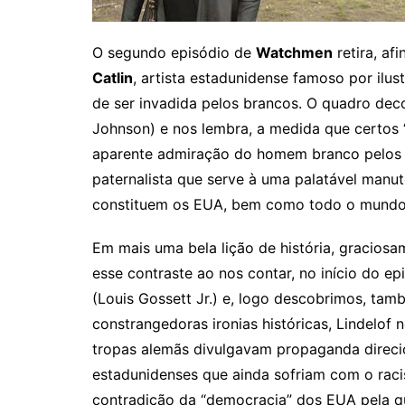
O segundo episódio de
Watchmen
retira, af
Catlin
, artista estadunidense famoso por ilus
de ser invadida pelos brancos. O quadro dec
Johnson) e nos lembra, a medida que certos 
aparente admiração do homem branco pelos 
paternalista que serve à uma palatável man
constituem os EUA, bem como todo o mundo o
Em mais uma bela lição de história, graciosam
esse contraste ao nos contar, no início do e
(Louis Gossett Jr.) e, logo descobrimos, ta
constrangedoras ironias históricas, Lindelof 
tropas alemãs divulgavam propaganda direci
estadunidenses que ainda sofriam com o rac
contradição da “democracia” dos EUA pela qu