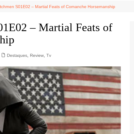
Game Review
Radiola Torresmo
Tv
atchmen S01E02 – Martial Feats of Comanche Horsemanship
Varacast
1E02 – Martial Feats of
Umbivis
hip
Destaques
,
Review
,
Tv