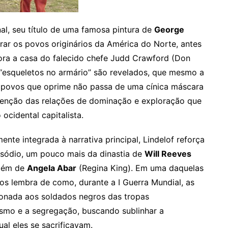
inal, seu título de uma famosa pintura de
George
trar os povos originários da América do Norte, antes
ora a casa do falecido chefe Judd Crawford (Don
“esqueletos no armário” são revelados, que mesmo a
povos que oprime não passa de uma cínica máscara
utenção das relações de dominação e exploração que
cidental capitalista.
ente integrada à narrativa principal, Lindelof reforça
pisódio, um pouco mais da dinastia de
Will Reeves
mbém de
Angela Abar
(Regina King). Em uma daquelas
nos lembra de como, durante a I Guerra Mundial, as
onada aos soldados negros das tropas
ismo e a segregação, buscando sublinhar a
al eles se sacrificavam.