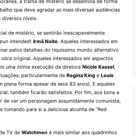
porânea, a trama de mistério se desenrola de forma
balho que deve agradar as mais diversas audiências
diversos níveis.
al de mistério, se sentirão inescapavelmente
pun intended
)
Irmã Noite
. Aqueles interessados em
inar pelos detalhes do riquíssimo mundo alternativo
 obra original. Aqueles interessados em aspectos
ais uma ótima execução da diretora
Nicole Kassel
,
atuações, particularmente de
Regina King
e
Louis
 plena forma apesar de seus 83 anos). E aqueles
cial, também ficarão satisfeitos. Por fim, aos bons e
zer de ver um personagem assumidamente comunista,
 e tomando para si a deliciosa alcunha de “Red
 de TV de
Watchmen
é mais similar aos quadrinhos