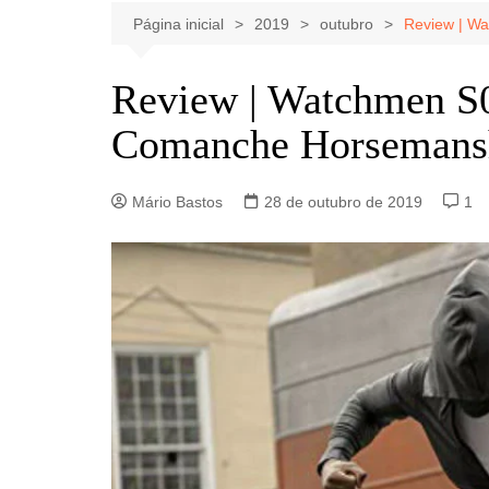
Celebridades
Clássicos
Livros
Página inicial
2019
outubro
Review | W
Listas
Tiras
Review | Watchmen S0
Música
Comanche Horsemans
Nostalgia
Notícias
Mário Bastos
28 de outubro de 2019
1