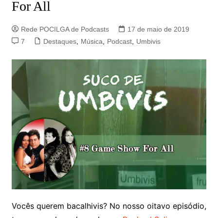
For All
Rede POCILGA de Podcasts
17 de maio de 2019
7
Destaques
,
Música
,
Podcast
,
Umbivis
Vocês querem bacalhivis? No nosso oitavo episódio,