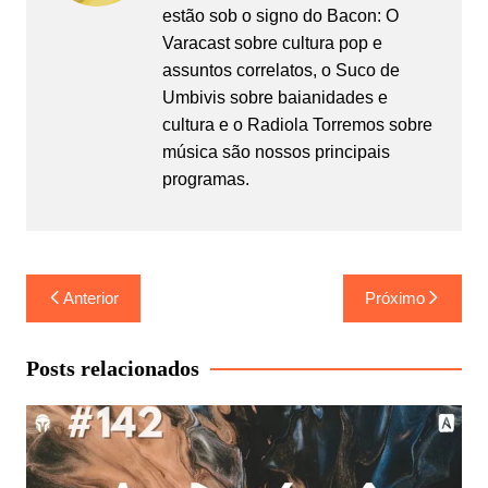
estão sob o signo do Bacon: O
Varacast sobre cultura pop e
assuntos correlatos, o Suco de
Umbivis sobre baianidades e
cultura e o Radiola Torremos sobre
música são nossos principais
programas.
Navegação
Anterior
Próximo
de
Post
Posts relacionados