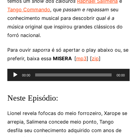
temos um
show dos calouros
Raphael Salimena
e
Tango Commando
, que
passam e repassam
seu
conhecimento musical
para descobrir
qual é a
música
original que inspirou grandes clássicos do
forró nacional.
Para ouvir
saporra
é só apertar o play abaixo ou, se
preferir, baixa essa
MISERA
[
mp3
] [
zip
]
Tocador
00:00
00:00
de
áudio
Neste Episódio:
Lionel revela fofocas do meio forrozeiro, Xarope se
arrepia, Salimena concede meio ponto, Tango
desfila seu conhecimento adquirido com anos de