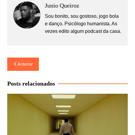
Junio Queiroz
Sou bonito, sou gostoso, jogo bola
e danço. Psicólogo humanista. As
vezes edito algum podcast da casa.
Navegação
Anterior
de
Post
Posts relacionados