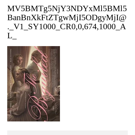
MV5BMTg5NjY3NDYxMl5BMl5
BanBnXkFtZTgwMjI5ODgyMjI@
._V1_SY1000_CR0,0,674,1000_A
L_