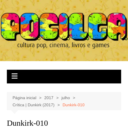
Ir
para
o
conteúdo
Página inicial
2017
julho
Crítica | Dunkirk (2017)
Dunkirk-010
Dunkirk-010