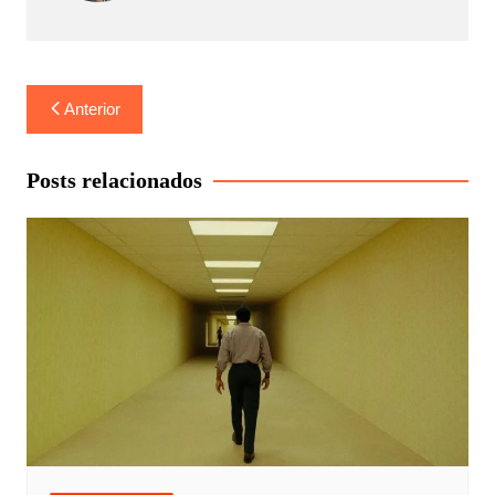
Navegação
Anterior
de
Post
Posts relacionados