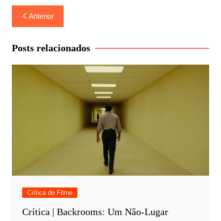
Navegação
Anterior
de
Post
Posts relacionados
Crítica de Filme
Crítica | Backrooms: Um Não-Lugar