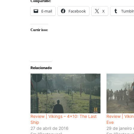
Compartilhe:
E-mail
Facebook
X
Tumblr
Curtir isso:
Relacionado
Review | Vikings – 4×10: The Last
Review | Viki
Ship
Eve
27 de abril de 2016
29 de janeiro