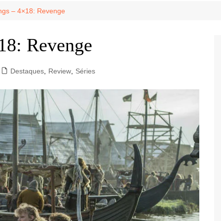
Game Review
Radiola Torresmo
Tv
ings – 4×18: Revenge
Varacast
×18: Revenge
Umbivis
Destaques
,
Review
,
Séries