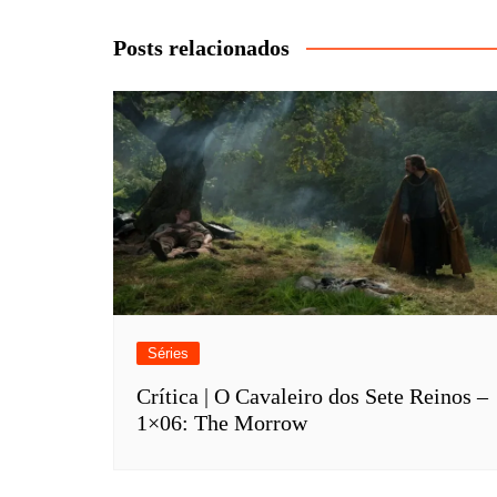
de
Post
Posts relacionados
Séries
Crítica | O Cavaleiro dos Sete Reinos –
1×06: The Morrow