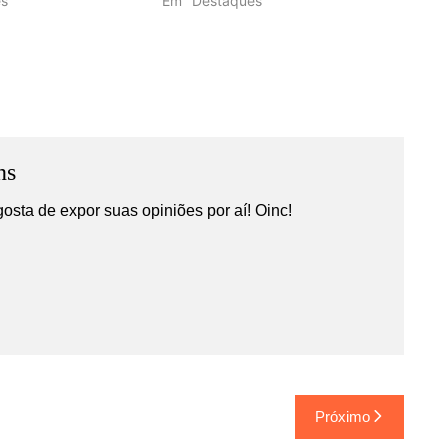
s"
Em "Destaques"
ns
gosta de expor suas opiniões por aí! Oinc!
Próximo