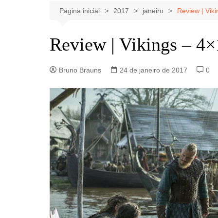
Celebridades
Clássicos
Livros
Página inicial
2017
janeiro
Review | Vik
Listas
Tiras
Review | Vikings – 4
Música
Nostalgia
Bruno Brauns
24 de janeiro de 2017
0
Notícias