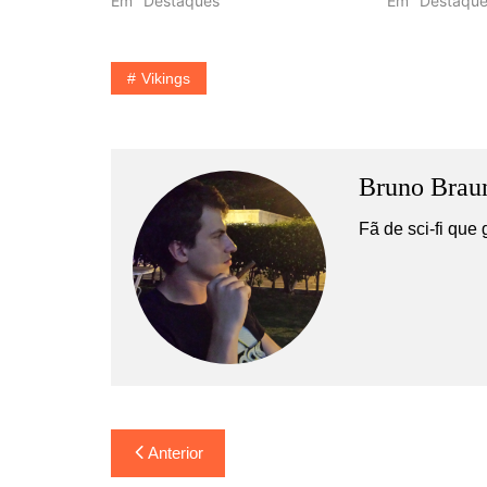
Em "Destaques"
Em "Destaque
Vikings
Bruno Brau
Fã de sci-fi que 
Navegação
Anterior