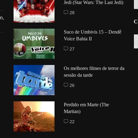
Jedi (Star Wars: The Last Jedi)
28
n,
C
Suco de Umbivis 15 – Dendê
C
Voice Bahia II
27
Os melhores filmes de terror da
sessão da tarde
26
Perdido em Marte (The
Martian)
22