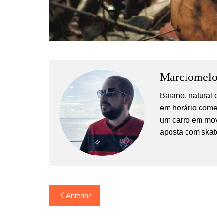
Marciomel
Baiano, natural
em horário comer
um carro em mov
aposta com skat
Navegação
Anterior
de