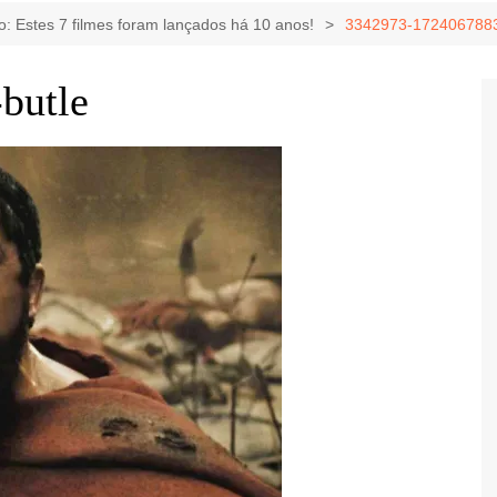
Game Review
Radiola Torresmo
Tv
o: Estes 7 filmes foram lançados há 10 anos!
3342973-1724067883
Varacast
butle
Umbivis