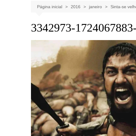
Celebridades
Clássicos
Livros
Página inicial
2016
janeiro
Sinta-se velh
Listas
Tiras
3342973-1724067883-
Música
Nostalgia
Notícias