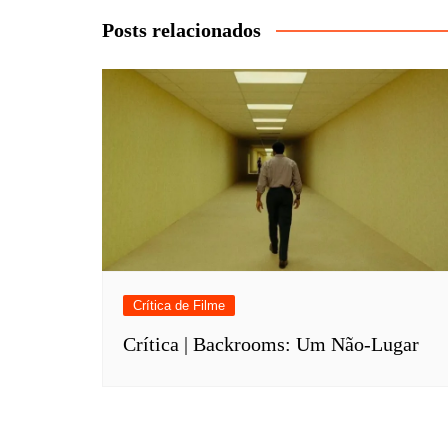
Post
Posts relacionados
Crítica de Filme
Crítica | Backrooms: Um Não-Lugar