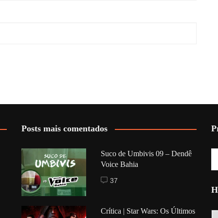
Posts mais comentados
P
Suco de Umbivis 09 – Dendê
Voice Bahia
37
H
Crítica | Star Wars: Os Últimos
Hi