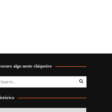
rocure algo neste chiqueiro
istórico
stórico