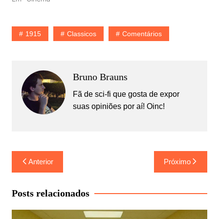
1915
Classicos
Comentários
Bruno Brauns
Fã de sci-fi que gosta de expor
suas opiniões por aí! Oinc!
Navegação
Anterior
Próximo
de
Post
Posts relacionados