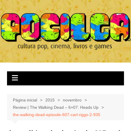
Ir
para
o
conteúdo
Página inicial
2015
novembro
Review | The Walking Dead – 6×07: Heads Up
the-walking-dead-episode-607-carl-riggs-2-935