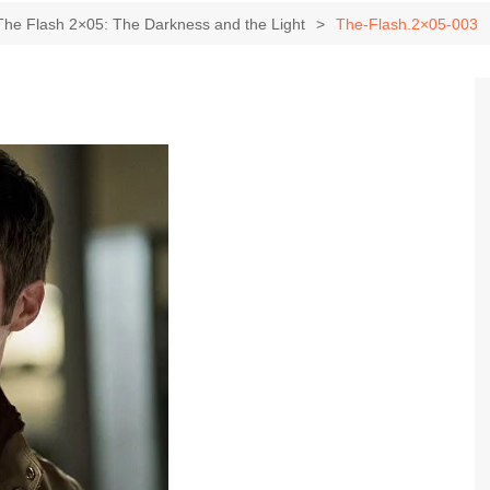
Game Review
Radiola Torresmo
Tv
The Flash 2×05: The Darkness and the Light
The-Flash.2×05-003
Varacast
Umbivis