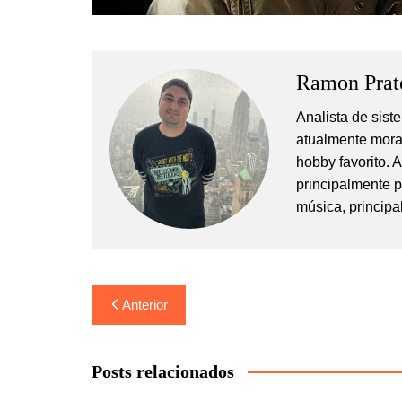
Ramon Prat
Analista de sis
atualmente mora
hobby favorito. 
principalmente 
música, principa
Navegação
Anterior
de
Post
Posts relacionados