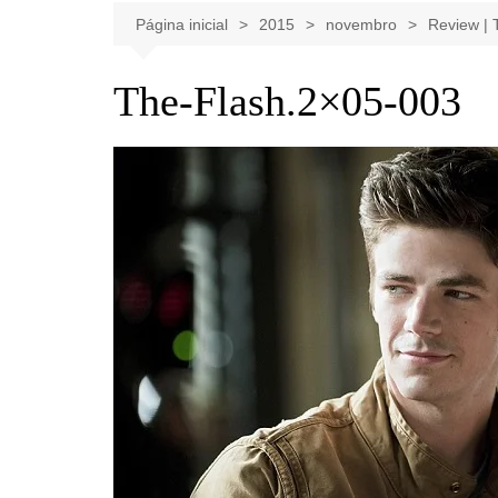
Celebridades
Clássicos
Livros
Página inicial
2015
novembro
Review | 
Listas
Tiras
The-Flash.2×05-003
Música
Nostalgia
Notícias