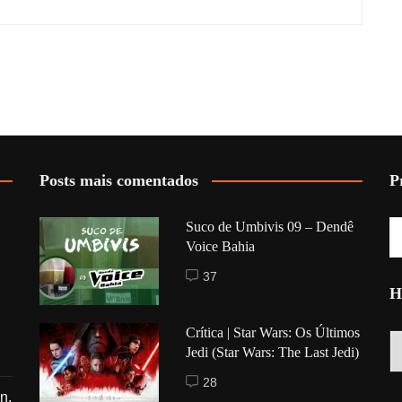
Posts mais comentados
P
Suco de Umbivis 09 – Dendê
Voice Bahia
37
H
Crítica | Star Wars: Os Últimos
Hi
Jedi (Star Wars: The Last Jedi)
28
n,