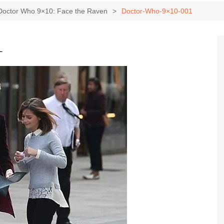
Game Review
Radiola Torresmo
Tv
Doctor Who 9×10: Face the Raven
Doctor-Who-9×10-001
Varacast
1
Umbivis