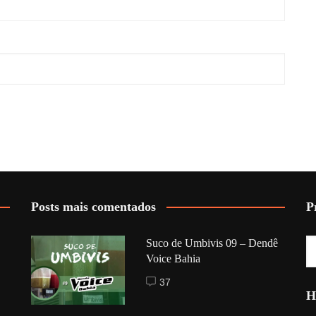
Posts mais comentados
P
Suco de Umbivis 09 – Dendê
Voice Bahia
37
H