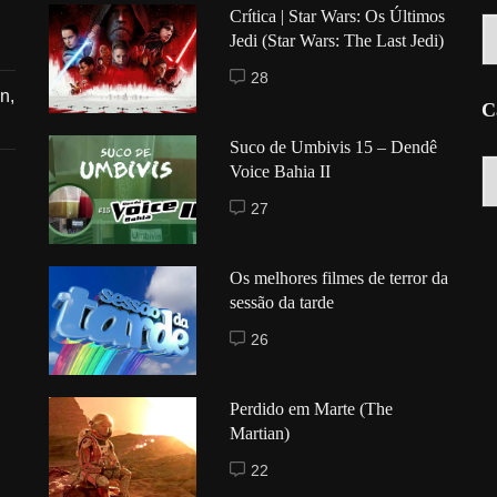
Crítica | Star Wars: Os Últimos
Hi
Jedi (Star Wars: The Last Jedi)
28
n,
C
Suco de Umbivis 15 – Dendê
C
Voice Bahia II
27
Os melhores filmes de terror da
sessão da tarde
26
Perdido em Marte (The
Martian)
22