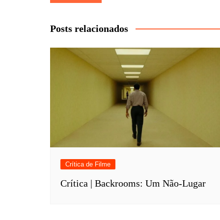
de
Post
Posts relacionados
Crítica de Filme
Crítica | Backrooms: Um Não-Lugar