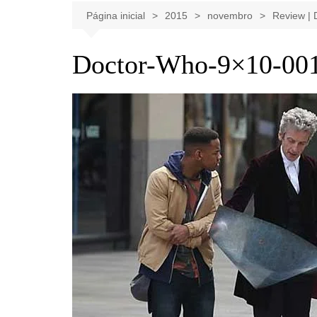
Celebridades
Clássicos
Livros
Página inicial
2015
novembro
Review | 
Listas
Tiras
Doctor-Who-9×10-00
Música
Nostalgia
Notícias