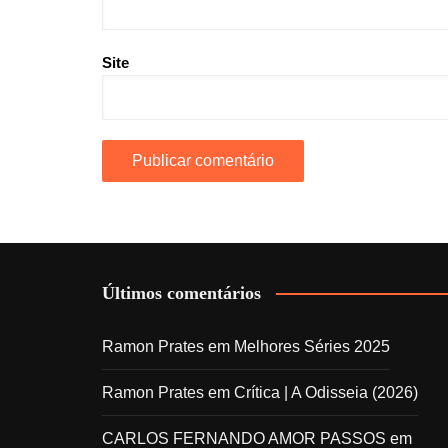
Site
Últimos comentários
Ramon Prates
em
Melhores Séries 2025
Ramon Prates
em
Crítica | A Odisseia (2026)
CARLOS FERNANDO AMOR PASSOS
em