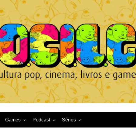
Games
Podcast
Séries
Game News
CqDL
Netflix