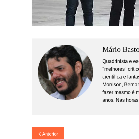
Mário Basto
Quadrinista e es
"melhores" crític
científica e fan
Morrison, Berna
fazer mesmo é m
anos. Nas horas 
Navegação
Anterior