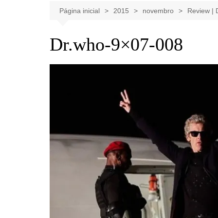
Celebridades
Clássicos
Livros
Página inicial
2015
novembro
Review | 
Listas
Tiras
Dr.who-9×07-008
Música
Nostalgia
Notícias