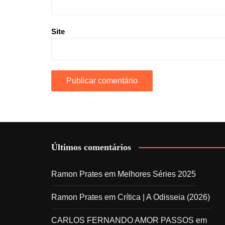
Site
Últimos comentários
Ramon Prates
em
Melhores Séries 2025
Ramon Prates
em
Crítica | A Odisseia (2026)
CARLOS FERNANDO AMOR PASSOS
em