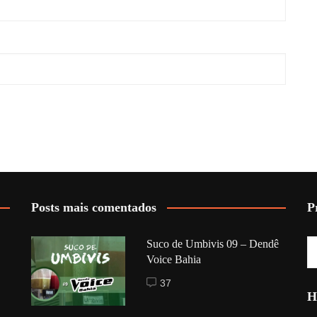
Posts mais comentados
P
Suco de Umbivis 09 – Dendê
Voice Bahia
37
H