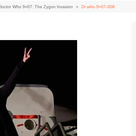
Game Review
Radiola Torresmo
Tv
Doctor Who 9×07: The Zygon Invasion
Dr.who-9×07-008
Varacast
Umbivis