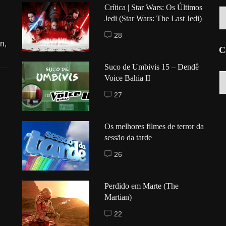
Crítica | Star Wars: Os Últimos
Hi
Jedi (Star Wars: The Last Jedi)
28
n,
C
Suco de Umbivis 15 – Dendê
C
Voice Bahia II
27
Os melhores filmes de terror da
sessão da tarde
26
Perdido em Marte (The
Martian)
22