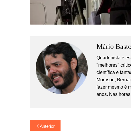
Mário Basto
Quadrinista e es
"melhores" crític
científica e fan
Morrison, Berna
fazer mesmo é m
anos. Nas horas 
Navegação
Anterior