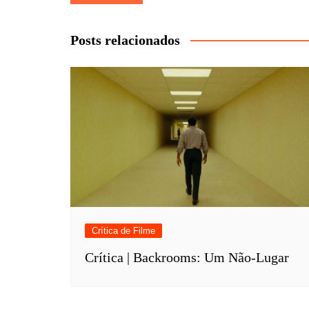
de
Post
Posts relacionados
Crítica de Filme
Crítica | Backrooms: Um Não-Lugar