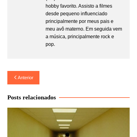
hobby favorito. Assisto a filmes
desde pequeno influenciado
principalmente por meus pais e
meu avô materno. Em seguida vem
a música, principalmente rock e
pop.
Navegação
Anterior
de
Post
Posts relacionados