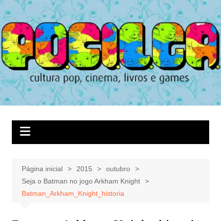
Ir
para
o
conteúdo
Página inicial
2015
outubro
Seja o Batman no jogo Arkham Knight
Batman_Arkham_Knight_historia