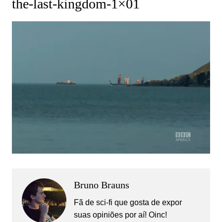
the-last-kingdom-1×01
Bruno Brauns
Fã de sci-fi que gosta de expor
suas opiniões por aí! Oinc!