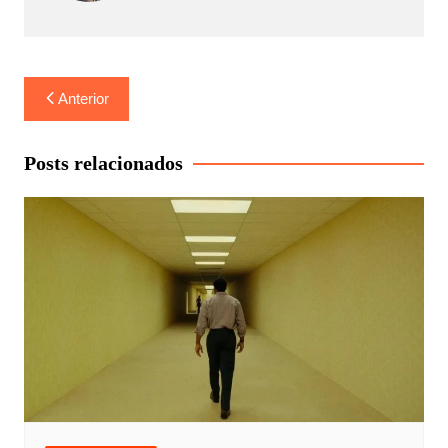
Navegação
Anterior
de
Post
Posts relacionados