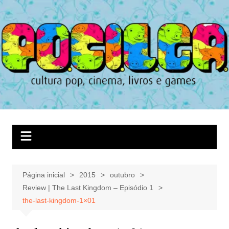
Ir
para
o
conteúdo
Página inicial
2015
outubro
Review | The Last Kingdom – Episódio 1
the-last-kingdom-1×01