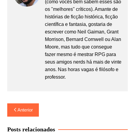
(como vocês bem sabem esses são
os "melhores" críticos). Amante de
histórias de ficção histórica, ficção
científica e fantasia, gostaria de
escrever como Neil Gaiman, Grant
Morrison, Bernard Cornwell ou Alan
Moore, mas tudo que consegue
fazer mesmo é mestrar RPG para
seus amigos nerds há mais de vinte
anos. Nas horas vagas é filósofo e
professor.
Navegação
Anterior
de
Post
Posts relacionados