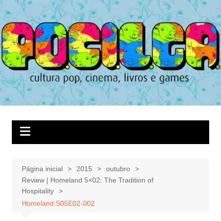
Ir
para
o
conteúdo
Página inicial
2015
outubro
Review | Homeland 5×02: The Tradition of
Hospitality
Homeland.S05E02-002