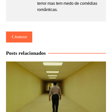
terror mas tem medo de comédias
românticas.
Navegação
Anterior
de
Post
Posts relacionados