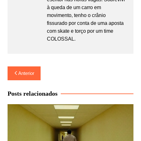
à queda de um carro em
movimento, tenho o crânio
fissurado por conta de uma aposta
com skate e torço por um time
COLOSSAL.
Navegação
Anterior
de
Post
Posts relacionados