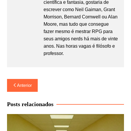
científica e fantasia, gostaria de
escrever como Neil Gaiman, Grant
Morrison, Bernard Cornwell ou Alan
Moore, mas tudo que consegue
fazer mesmo é mestrar RPG para
seus amigos nerds há mais de vinte
anos. Nas horas vagas é filósofo e
professor.
Navegação
Anterior
de
Post
Posts relacionados