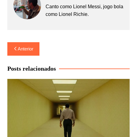
Canto como Lionel Messi, jogo bola
como Lionel Richie.
Navegação
Anterior
de
Post
Posts relacionados