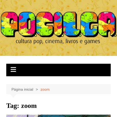
Ir
para
o
conteúdo
Página inicial
zoom
Tag:
zoom