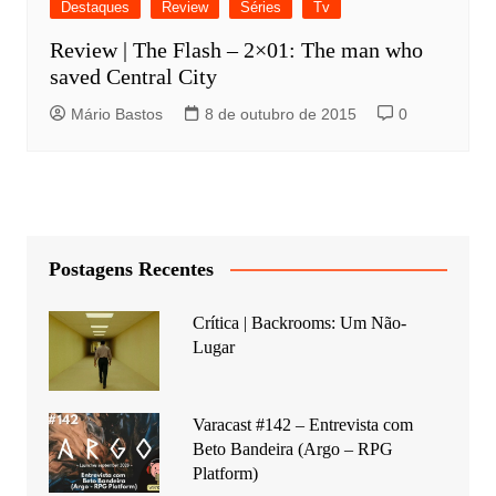
Destaques
Review
Séries
Tv
Review | The Flash – 2×01: The man who
saved Central City
Mário Bastos
8 de outubro de 2015
0
Postagens Recentes
Crítica | Backrooms: Um Não-
Lugar
Varacast #142 – Entrevista com
Beto Bandeira (Argo – RPG
Platform)