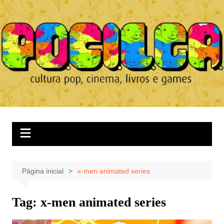
Ir
para
o
conteúdo
Página inicial
x-men animated series
Tag:
x-men animated series