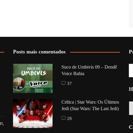
Posts mais comentados
P
Suco de Umbivis 09 – Dendê
Voice Bahia
37
H
Crítica | Star Wars: Os Últimos
Hi
Jedi (Star Wars: The Last Jedi)
28
n,
C