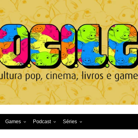
Games
Podcast
Séries
Game News
CqDL
Netflix