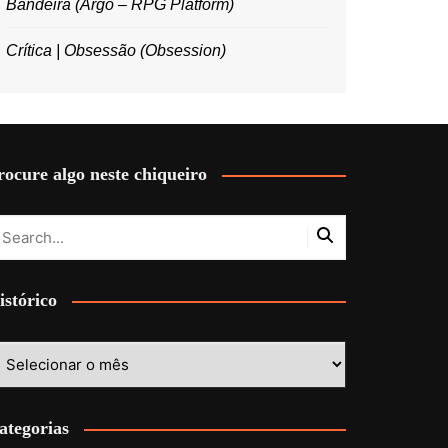
Bandeira (Argo – RPG Platform)
Crítica | Obsessão (Obsession)
rocure algo neste chiqueiro
istórico
stórico
ategorias