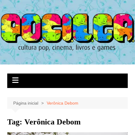
Ir
para
o
conteúdo
Página inicial
Verônica Debom
Tag:
Verônica Debom