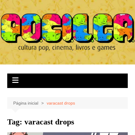
Ir
para
o
conteúdo
Página inicial
varacast drops
Tag:
varacast drops