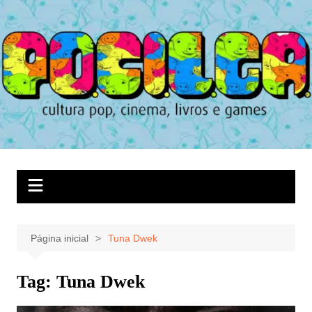
Ir
para
o
conteúdo
Página inicial
Tuna Dwek
Tag:
Tuna Dwek