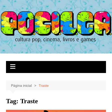
Ir
para
o
conteúdo
Página inicial
Traste
Tag:
Traste