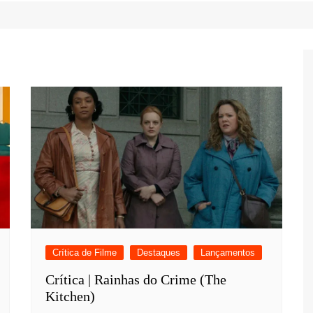
Game Review
Radiola Torresmo
Tv
Varacast
Umbivis
Crítica de Filme
Destaques
Lançamentos
Crítica | Rainhas do Crime (The
Kitchen)