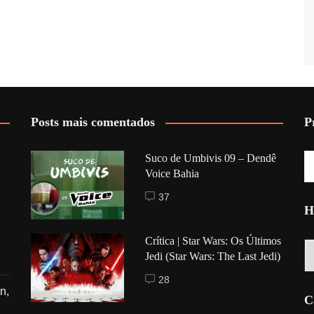
Posts mais comentados
P
Suco de Umbivis 09 – Dendê
Voice Bahia
37
H
Crítica | Star Wars: Os Últimos
Hi
Jedi (Star Wars: The Last Jedi)
28
n,
C