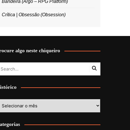
Bandeira (Argo – RPG Platform)
Crítica | Obsessão (Obsession)
rocure algo neste chiqueiro
istórico
stórico
ategorias