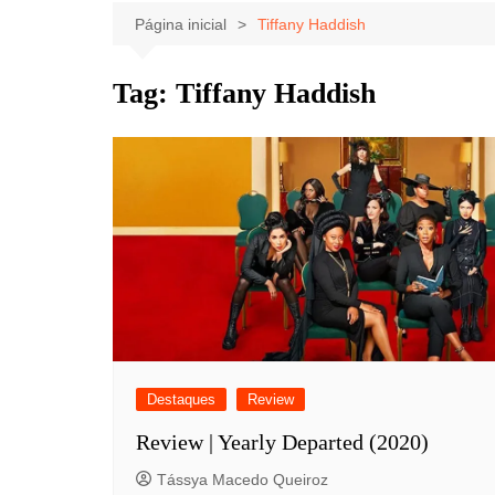
Celebridades
Clássicos
Livros
Página inicial
Tiffany Haddish
Listas
Tiras
Tag:
Tiffany Haddish
Música
Nostalgia
Notícias
Destaques
Review
Review | Yearly Departed (2020)
Tássya Macedo Queiroz