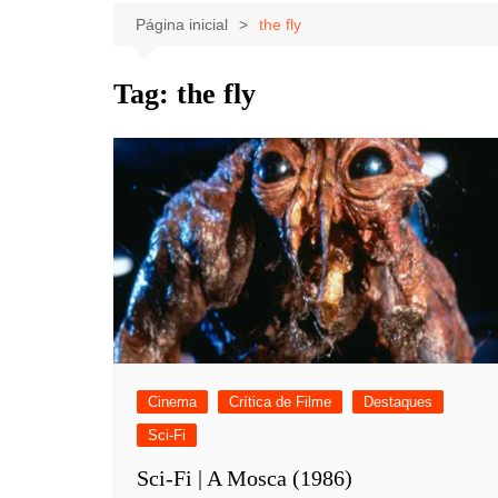
Celebridades
Clássicos
Livros
Página inicial
the fly
Listas
Tiras
Tag:
the fly
Música
Nostalgia
Notícias
Cinema
Crítica de Filme
Destaques
Sci-Fi
Sci-Fi | A Mosca (1986)