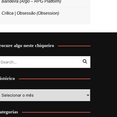
Bandeira (Argo – RPG Platform)
Crítica | Obsessão (Obsession)
rocure algo neste chiqueiro
istórico
stórico
ategorias