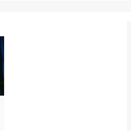
Game Review
Radiola Torresmo
Tv
Varacast
Umbivis