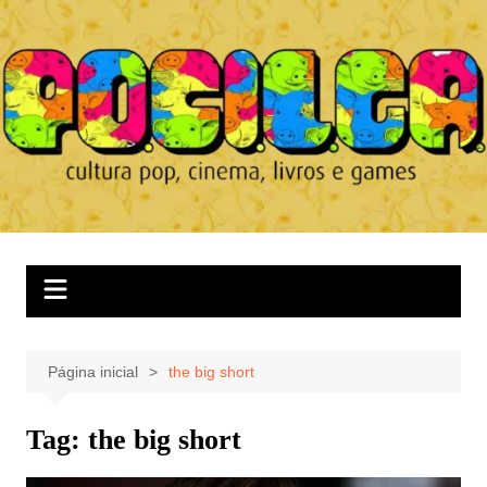
Ir
para
o
conteúdo
Página inicial
the big short
Tag:
the big short