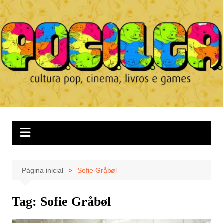
Ir
para
o
conteúdo
Página inicial
Sofie Gråbøl
Tag:
Sofie Gråbøl