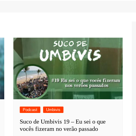
Game Review
Radiola Torresmo
Tv
Varacast
Umbivis
Podcast
Umbivis
Suco de Umbivis 19 – Eu sei o que
vocês fizeram no verão passado