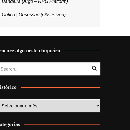
Bandeira (Argo – RPG Platform)
Crítica | Obsessão (Obsession)
rocure algo neste chiqueiro
istórico
stórico
ategorias