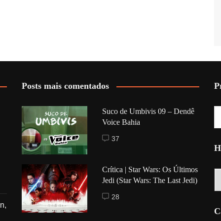
Posts mais comentados
P
Suco de Umbivis 09 – Dendê
Voice Bahia
37
H
Crítica | Star Wars: Os Últimos
Hi
Jedi (Star Wars: The Last Jedi)
28
n,
C