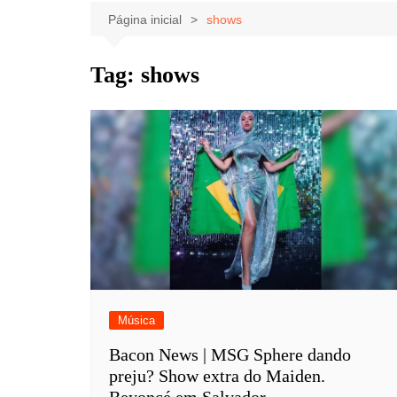
Celebridades
Clássicos
Livros
Página inicial
shows
Listas
Tiras
Tag:
shows
Música
Nostalgia
Notícias
Música
Bacon News | MSG Sphere dando
preju? Show extra do Maiden.
Beyoncé em Salvador.