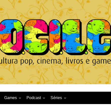
Games
Podcast
Séries
Game News
CqDL
Netflix