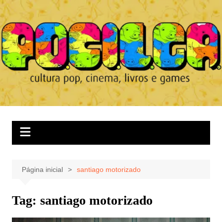
Ir
para
o
conteúdo
Página inicial
santiago motorizado
Tag:
santiago motorizado