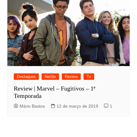
Destaques
Netflix
Review
Tv
Review | Marvel – Fugitivos – 1ª
Temporada
Mário Bastos
12 de março de 2019
1