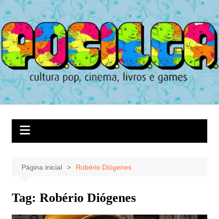
Ir
para
o
conteúdo
Página inicial
Robério Diógenes
Tag:
Robério Diógenes