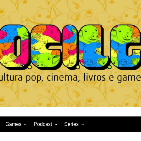
Games
Podcast
Séries
Game News
CqDL
Netflix