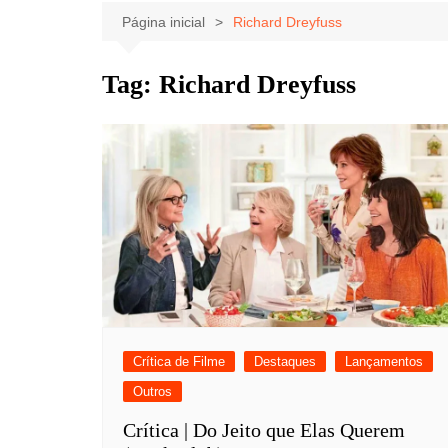
Celebridades
Clássicos
Livros
Página inicial
Richard Dreyfuss
Listas
Tiras
Tag:
Richard Dreyfuss
Música
Nostalgia
Notícias
Crítica de Filme
Destaques
Lançamentos
Outros
Crítica | Do Jeito que Elas Querem