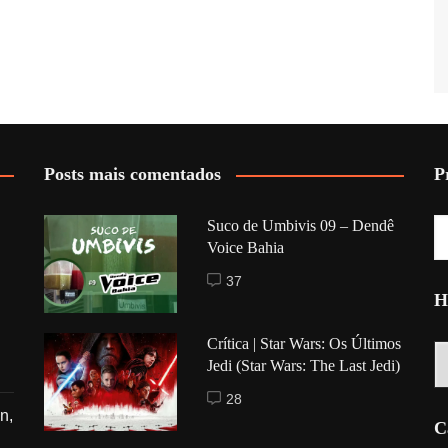
Posts mais comentados
P
Suco de Umbivis 09 – Dendê
Voice Bahia
37
H
Crítica | Star Wars: Os Últimos
Hi
Jedi (Star Wars: The Last Jedi)
28
n,
C