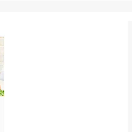
Game Review
Radiola Torresmo
Tv
Varacast
Umbivis