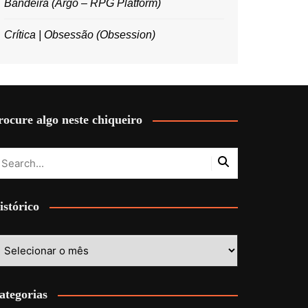
Bandeira (Argo – RPG Platform)
Crítica | Obsessão (Obsession)
rocure algo neste chiqueiro
istórico
stórico
ategorias