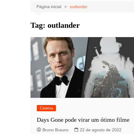
Celebridades
Clássicos
Livros
Página inicial
outlander
Listas
Tiras
Tag:
outlander
Música
Nostalgia
Notícias
Cinema
Days Gone pode virar um ótimo filme
Bruno Brauns
22 de agosto de 2022