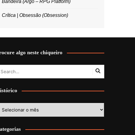
Bandeira (Argo – RPG Platform)
Crítica | Obsessão (Obsession)
rocure algo neste chiqueiro
istórico
stórico
ategorias