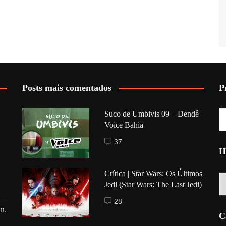
Posts mais comentados
P
Suco de Umbivis 09 – Dendê
Voice Bahia
37
H
Crítica | Star Wars: Os Últimos
Hi
Jedi (Star Wars: The Last Jedi)
28
n,
C