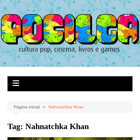
Ir
para
o
conteúdo
Página inicial
Nahnatchka Khan
Tag:
Nahnatchka Khan