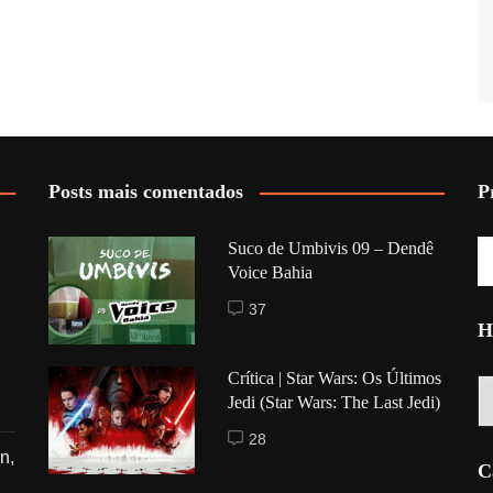
Posts mais comentados
P
Suco de Umbivis 09 – Dendê
Voice Bahia
37
H
Crítica | Star Wars: Os Últimos
Hi
Jedi (Star Wars: The Last Jedi)
28
n,
C