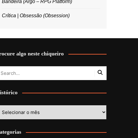
Bandeira (Argo – RPG Platform)
Crítica | Obsessão (Obsession)
rocure algo neste chiqueiro
istórico
stórico
ategorias