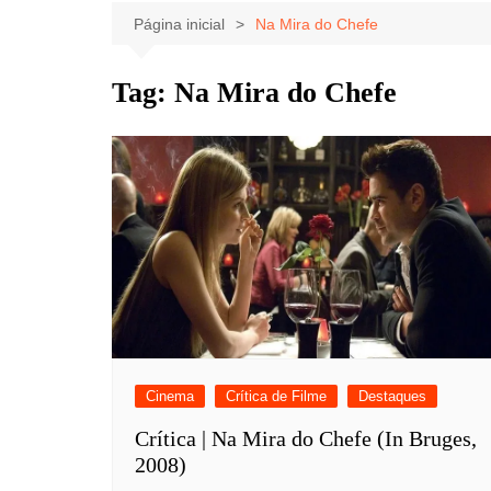
Celebridades
Clássicos
Livros
Página inicial
Na Mira do Chefe
Listas
Tiras
Tag:
Na Mira do Chefe
Música
Nostalgia
Notícias
Cinema
Crítica de Filme
Destaques
Crítica | Na Mira do Chefe (In Bruges,
2008)