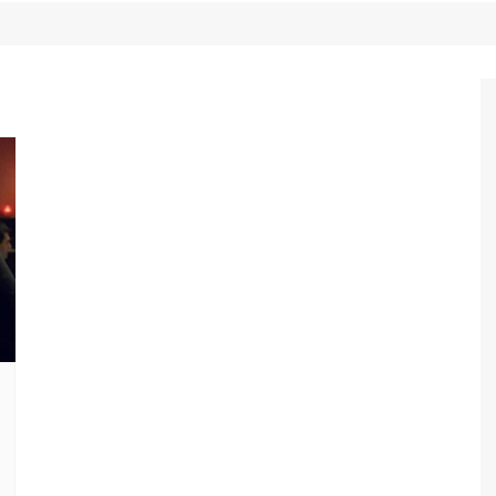
Game Review
Radiola Torresmo
Tv
Varacast
Umbivis